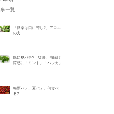
記事一覧
「良薬は口に苦し?」アロエ
の力
既に夏バテ? 猛暑、虫除け&
涼感に「ミント」「ハッカ」
梅雨バテ、夏バテ、何食べ
る?