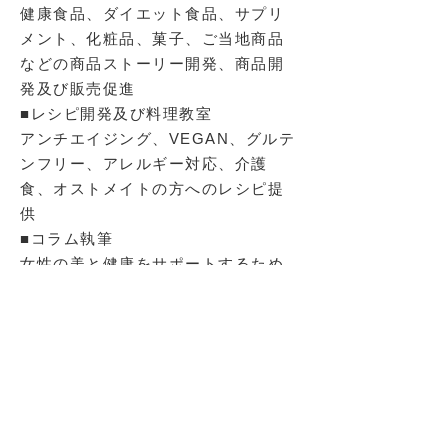
健康食品、ダイエット食品、サプリ
メント、化粧品、菓子、ご当地商品
などの商品ストーリー開発、商品開
発及び販売促進
■レシピ開発及び料理教室
アンチエイジング、VEGAN
、グルテ
ンフリー、アレルギー対応、介護
食、オストメイトの方へのレシピ
​提
供
​■コラム執筆
女性の美と健康をサポートするため
のレシピ商品を使ったレシピなど
を、雑誌・WEBマガジンに提供
■パーソナル栄養士
個人個人に合った、健康的で無理な
く減量できる食事アドバイスを行っ
ています