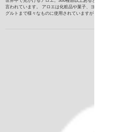
ロエの力
世界中で見かけるアロエ。300種類以上あると
言われています。 アロエは化粧品や菓子、ヨー
グルトまで様々なものに使用されていますが、
主に、食用として使われるのが、アロエベラと
キダチアロエの2種類です。 子供の頃、火傷し
た時に「アロエでもつけておきなさい」と言わ
れた記憶があり...