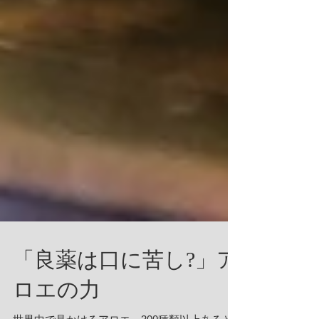
「良薬は口に苦し?」ア