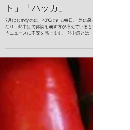
既に夏バテ? 猛暑、虫
除け&涼感に「ミン
ト」「ハッカ」
7月はじめなのに、40℃に迫る毎日。 急に暑く
なり、熱中症で体調を崩す方が増えているとい
うニュースに不安を感じます。 熱中症とは、高
温多湿な環境に長時間いることで、体温調節 機
能がうまく働かなくなり、体内に熱がこもった
状態を指します。屋外だけでなく室内で何もし
ていないときで...