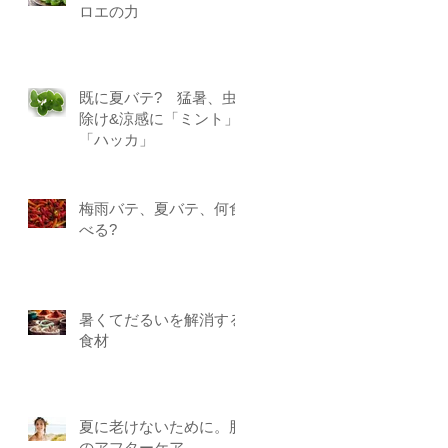
ロエの力
既に夏バテ? 猛暑、虫
除け&涼感に「ミント」
「ハッカ」
梅雨バテ、夏バテ、何食
べる?
暑くてだるいを解消する
食材
夏に老けないために。肌
のアフターケア