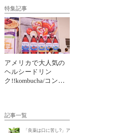
特集記事
アメリカで大人気の
ヘルシードリン
ク!!kombucha/コンブ
チャ
記事一覧
「良薬は口に苦し?」ア